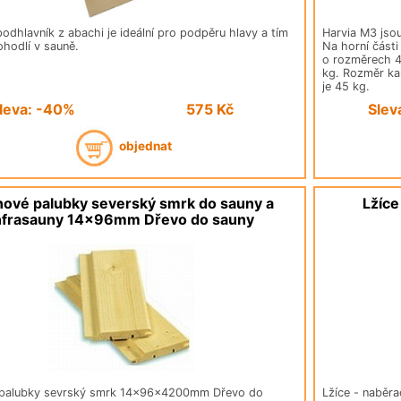
podhlavník z abachi je ideální pro podpěru hlavy a tím
Harvia M3 jsou
ohodlí v sauně.
Na horní část
o rozměrech 4
kg. Rozměr ka
je 45 kg.
leva: -40%
575
Kč
Slev
objednat
ové palubky severský smrk do sauny a
Lžíce
nfrasauny 14x96mm Dřevo do sauny
palubky sevrský smrk 14x96x4200mm Dřevo do
Lžíce - naběr