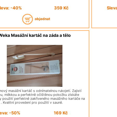
leva: -40%
359
Kč
Slev
objednat
Weka Masážní kartáč na záda a tělo
unový masážní kartáč s odnímatelnou rukojetí. Zajistí
, měkkou a perfektně očištěnou pokožku získáte
y použití perfektně zakřiveného masážního kartáče na
 . Kvalitní provedení pro použití v sauně.
leva: -50%
169
Kč