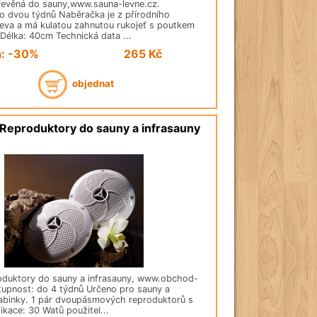
řevěná do sauny,www.sauna-levne.cz.
o dvou týdnů Naběračka je z přírodního
eva a má kulatou zahnutou rukojeť s poutkem
Délka: 40cm Technická data ...
a: -30%
265
Kč
objednat
Reproduktory do sauny a infrasauny
duktory do sauny a infrasauny, www.obchod-
tupnost: do 4 týdnů Určeno pro sauny a
kabinky. 1 pár dvoupásmových reproduktorů s
ikace: 30 Watů použitel...