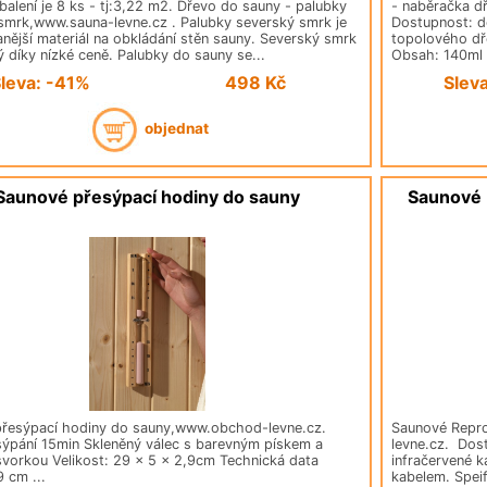
balení je 8 ks - tj:3,22 m2. Dřevo do sauny - palubky
- naběračka d
smrk,www.sauna-levne.cz . Palubky severský smrk je
Dostupnost: d
anější materiál na obkládání stěn sauny. Severský smrk
topolového dř
ý díky nízké ceně. Palubky do sauny se...
Obsah: 140ml 
leva: -41%
498
Kč
Slev
objednat
Saunové přesýpací hodiny do sauny
Saunové 
přesýpací hodiny do sauny,www.obchod-levne.cz.
Saunové Repro
ýpání 15min Skleněný válec s barevným pískem a
levne.cz. Dos
vorkou Velikost: 29 x 5 x 2,9cm Technická data
infračervené 
 cm ...
kabelem. Speif