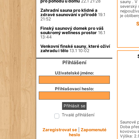
pro pohodu u domu
22.1 21:28
sauny . V 
severský 
Zahradní sauna pro klidné a
nejpoužív
zdravé saunování v přírodě
19.1
je oblíben
21:52
S
Finský saunový domek pro váš
soukromý wellness prostor
16.1
13:44
Venkovní finské sauny, které oživí
zahradu i tělo
13.1 10:02
Přihlášení
Uživatelské jméno:
Přihlašovací heslo:
Přihlásit se
Trvalé přihlášení
Saunové 
Doba přes
Zaregistrovat se
|
Zapomenuté
kovovou s
heslo
Výška: 2.9