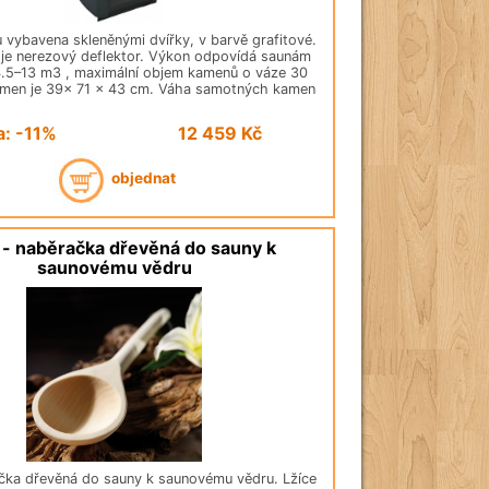
 vybavena skleněnými dvířky, v barvě grafitové.
i je nerezový deflektor. Výkon odpovídá saunám
.5–13 m3 , maximální objem kamenů o váze 30
men je 39x 71 x 43 cm. Váha samotných kamen
a: -11%
12 459
Kč
objednat
 - naběračka dřevěná do sauny k
saunovému vědru
ačka dřevěná do sauny k saunovému vědru. Lžíce