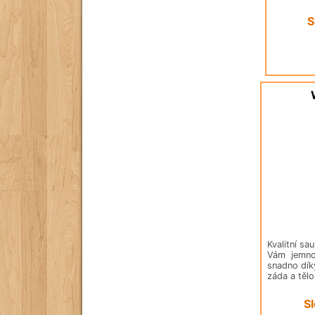
S
Kvalitní sa
Vám jemnou
snadno dík
záda a tělo
S