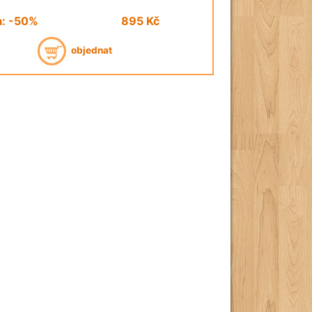
a: -50%
895
Kč
objednat