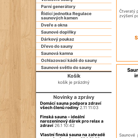
Parní generátory
Čtveratý 
Řídící jednotka Regulace
zvýšení p
saunových kamen
Dveře a okna
Saunové doplňky
S
Dárkový poukaz
Dřevo do sauny
Saunová kamna
Ochlazovací kádě do sauny
Saunové světlo do sauny
Saun
i
Košík
košík je prázdný
Novinky a zprávy
Domácí sauna podpora zdraví
všech členů rodiny
2.11 11:03
Finská sauna – ideální
narozeninový dárek pro relax a
zdraví
26.1 10:42
Vlastní finská sauna na zahradě
Saunové 