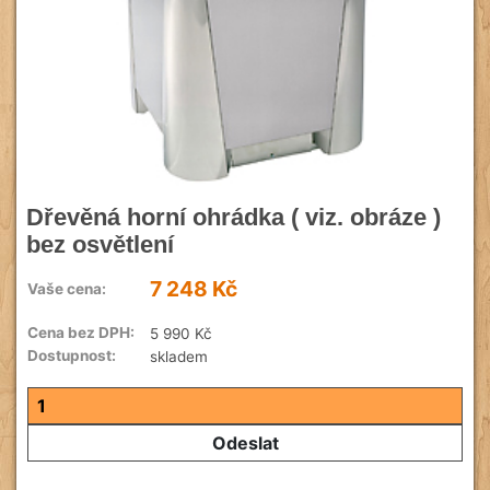
Dřevěná horní ohrádka ( viz. obráze )
bez osvětlení
7 248 Kč
Vaše cena:
Cena bez DPH:
5 990 Kč
Dostupnost:
skladem
Odeslat